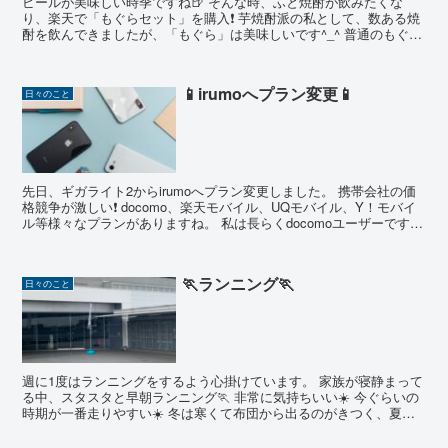
ビールが美味しい時季ですね🍺 そんな時、ふと焼酎が飲みたくな
り、楽天で「もぐらセット」を購入❗️ 芋焼酎派の私として、数ある焼
酎を飲んできましたが、「もぐら」は美味しいです^_^ 普通のもぐら
と赤もぐらは飲んだことがあり...
📱irumoへプラン変更📱
日々のこと
先日、ギガライト2からirumoへプラン変更しました。 携帯会社の価
格競争が激しい❗️ docomo、楽天モバイル、UQモバイル、Y！モバイ
ル等様々なプランがありますね。 私は長らくdocomoユーザーです。
do...
🏃ランニング🏃
日々のこと
週に1度はランニングをするよう心掛けています。 家族が寝静まって
る中、スタスタと早朝ランニング🏃 非常に気持ちいい☀️ 今ぐらいの
時期が一番走りやすい☀️ 冬は寒くて布団から出るのがきつく、夏は
暑くて走るのがきつい...