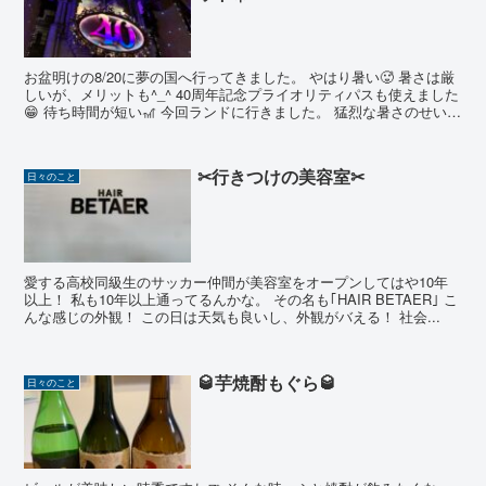
お盆明けの8/20に夢の国へ行ってきました。 やはり暑い🥵 暑さは厳
しいが、メリットも^_^ 40周年記念プライオリティパスも使えました
😁 待ち時間が短い🎢 今回ランドに行きました。 猛烈な暑さのせい
か...
✂行きつけの美容室✂
日々のこと
愛する高校同級生のサッカー仲間が美容室をオープンしてはや10年
以上！ 私も10年以上通ってるんかな。 その名も｢HAIR BETAER｣ こ
んな感じの外観！ この日は天気も良いし、外観がバえる！ 社会...
🥃芋焼酎もぐら🥃
日々のこと