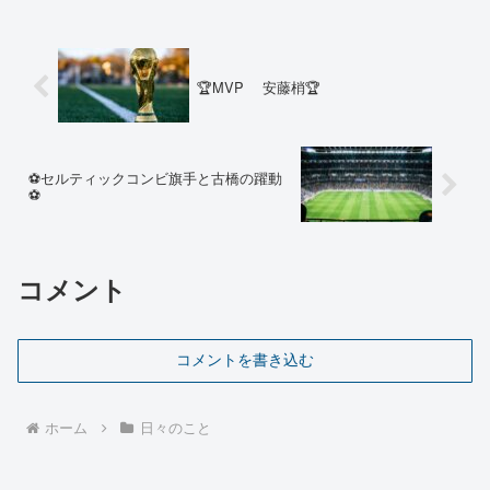
🏆MVP 安藤梢🏆
⚽セルティックコンビ旗手と古橋の躍動
⚽️
コメント
コメントを書き込む
ホーム
日々のこと