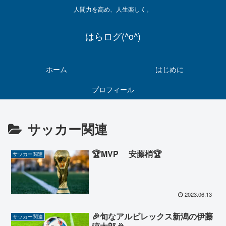
人間力を高め、人生楽しく。
はらログ(^o^)
ホーム
はじめに
プロフィール
サッカー関連
🏆MVP 安藤梢🏆
サッカー関連
2023.06.13
🎉旬なアルビレックス新潟の伊藤
サッカー関連