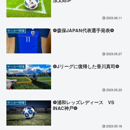
涼太郎🎉
2023.06.11
⚽️森保JAPAN代表選手発表⚽️
サッカー関連
2023.05.27
⚽Jリーグに復帰した香川真司⚽
サッカー関連
2023.05.23
⚽浦和レッズレディース VS
サッカー関連
INAC神戸⚽
2023.05.18