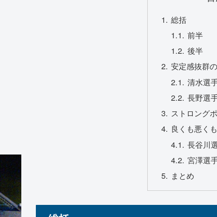
総括
前半
後半
安定感抜群の
清水選
長野選
ストロング
良くも悪く
長谷川
宮澤選
まとめ